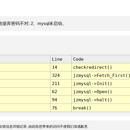
据库密码不对; 2、mysql未启动。
Line
Code
14
checkredirect()
324
jzmysql->Fetch_First(
211
jzmysql->Init()
62
jzmysql->Open()
94
jzmysql->halt()
76
break()
出错信息详细记录, 由此给您带来的访问不便我们深感歉意.