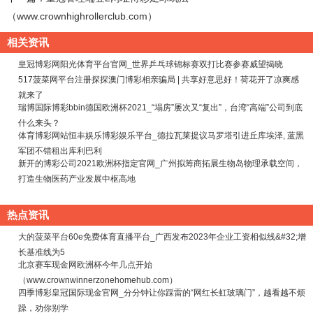
（www.crownhighrollerclub.com）
相关资讯
皇冠博彩网阳光体育平台官网_世界乒乓球锦标赛双打比赛参赛威望揭晓
517菠菜网平台注册探探澳门博彩相亲骗局 | 共享好意思好！荷花开了凉爽感
就来了
瑞博国际博彩bbin德国欧洲杯2021_“塌房”屡次又“复出”，台湾“高端”公司到底
什么来头？
体育博彩网站恒丰娱乐博彩娱乐平台_德拉瓦莱提议马罗塔引进丘库埃泽, 蓝黑
军团不错租出库利巴利
新开的博彩公司2021欧洲杯指定官网_广州拟筹商拓展生物岛物理承载空间，
打造生物医药产业发展中枢高地
热点资讯
大的菠菜平台60e免费体育直播平台_广西发布2023年企业工资相似线&#32;增
长基准线为5
北京赛车现金网欧洲杯今年几点开始
（www.crownwinnerzonehomehub.com）
四季博彩皇冠国际现金官网_分分钟让你踩雷的“网红长虹玻璃门”，越看越不烦
躁，劝你别学