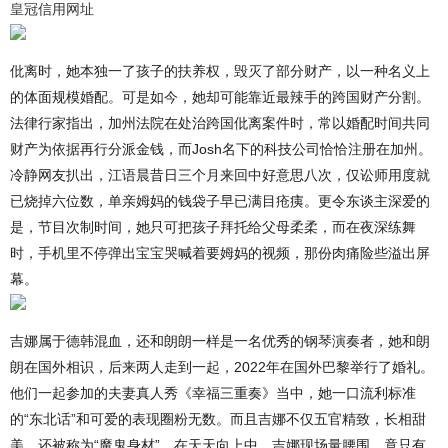
皇冠信用网址
仳离时，她本独一了孩子的扶养权，毁灭了部分财产，以一种名义上
的体面规模婚配。可是如今，她却可能靠近最辣手的跨国财产分割。
法律行家指出，加州法院在处治跨国仳离案件时，常以婚配时间共同
财产为依据再行分派金钱，而Josh名下的科技公司恰恰注册在加州。
冷静网友扒出，江语晨昔日三个月来回中好意思八次，仅讼师用度就
已烧掉六位数，单亲姆妈的钱袋子早已满目疮痍。更令东谈主深爱的
是，节目次制时间，她只可把孩子拜托给父母柔柔，而在夜深练舞
时，手机里不停弹出宝宝哭喊着要姆妈的视频，那份肉痛险些溢出屏
幕。
吉娜属于德韩混血，还和朗朗一样是一名优秀的钢琴演奏者，她和朗
朗在国外相识，后来两人走到一起，2022年在国外巴黎举行了婚礼。
他们一起参加的夫妻真人秀《幸福三重奏》当中，她一口流利标准
的“东北话”和可爱的表现圈粉无数。而且吉娜不仅五官精致，长相甜
美，还被称为“魔鬼身材”，在天天向上中，吉娜现场量腰围，竟只有