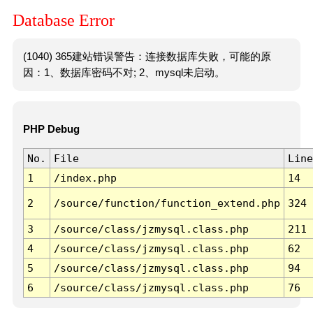
Database Error
(1040) 365建站错误警告：连接数据库失败，可能的原
因：1、数据库密码不对; 2、mysql未启动。
PHP Debug
No.
File
Line
1
/index.php
14
2
/source/function/function_extend.php
324
3
/source/class/jzmysql.class.php
211
4
/source/class/jzmysql.class.php
62
5
/source/class/jzmysql.class.php
94
6
/source/class/jzmysql.class.php
76