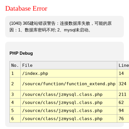
Database Error
(1040) 365建站错误警告：连接数据库失败，可能的原
因：1、数据库密码不对; 2、mysql未启动。
PHP Debug
No.
File
Line
1
/index.php
14
2
/source/function/function_extend.php
324
3
/source/class/jzmysql.class.php
211
4
/source/class/jzmysql.class.php
62
5
/source/class/jzmysql.class.php
94
6
/source/class/jzmysql.class.php
76