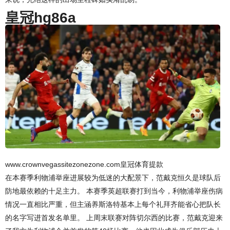
皇冠hg86a
www.crownvegassitezonezone.com皇冠体育提款
在本赛季利物浦举座进展较为低迷的大配景下，范戴克恒久是球队后
防地最依赖的十足主力。 本赛季英超联赛打到当今，利物浦举座伤病
情况一直相比严重，但主涵养斯洛特基本上每个礼拜齐能省心把队长
的名字写进首发名单里。 上周末联赛对阵切尔西的比赛，范戴克迎来