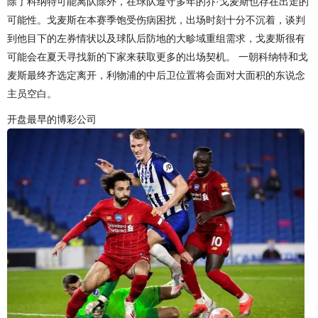
除了科纳特可能离队除外，在球队遵守多年的乔·戈麦斯也存在出走的
可能性。戈麦斯在本赛季饱受伤病困扰，出场时刻十分不沉着，谈判
到他目下的左券情状以及球队后防地的大畛域重组需求，戈麦斯很有
可能会在夏天寻找新的下家来获取更多的出场契机。 一朝科纳特和戈
麦斯最终齐选定离开，利物浦的中后卫位置将会面对大面积的东说念
主员空白。
开盘最早的博彩公司