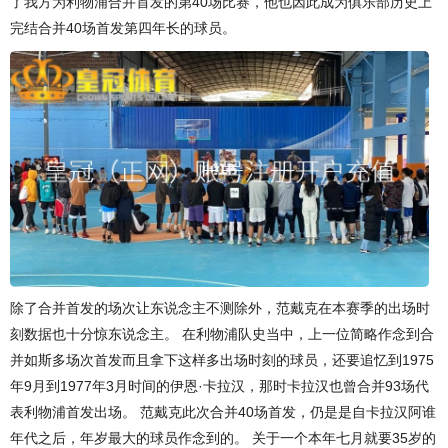
了我方为利物浦合并首发的第40场比赛，他也因此成为俱乐部历史上
完结合并40场首发第四年长的球员。
除了合并首发的场次让东说念主不测除外，范戴克在本赛季的出场时
刻数据也十分惊东说念主。 在利物浦队史当中，上一位简略作念到合
并如斯多场次首发而且拿下这样多出场时刻的球员，还要追忆到1975
年9月到1977年3月时间的伊恩·卡拉汉，那时卡拉汉也曾合并93场代
表利物浦首发出场。 范戴克此次合并40场首发，仍是是自卡拉汉阿谁
年代之后，年岁最大的球员作念到的。 关于一个本年七月就要35岁的