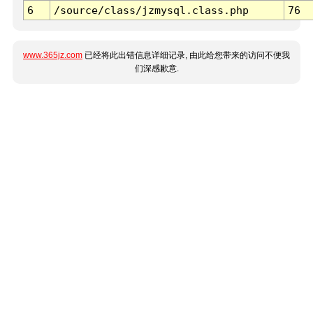
6
/source/class/jzmysql.class.php
76
www.365jz.com
已经将此出错信息详细记录, 由此给您带来的访问不便我
们深感歉意.