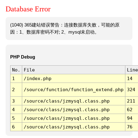
Database Error
(1040) 365建站错误警告：连接数据库失败，可能的原
因：1、数据库密码不对; 2、mysql未启动。
PHP Debug
No.
File
Line
1
/index.php
14
2
/source/function/function_extend.php
324
3
/source/class/jzmysql.class.php
211
4
/source/class/jzmysql.class.php
62
5
/source/class/jzmysql.class.php
94
6
/source/class/jzmysql.class.php
76