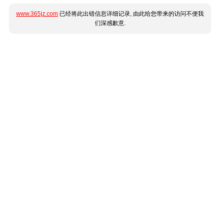
www.365jz.com
已经将此出错信息详细记录, 由此给您带来的访问不便我
们深感歉意.