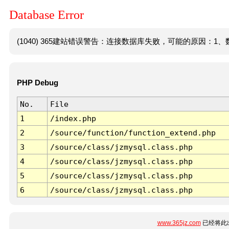
Database Error
(1040) 365建站错误警告：连接数据库失败，可能的原因：1、数
PHP Debug
No.
File
1
/index.php
2
/source/function/function_extend.php
3
/source/class/jzmysql.class.php
4
/source/class/jzmysql.class.php
5
/source/class/jzmysql.class.php
6
/source/class/jzmysql.class.php
www.365jz.com
已经将此