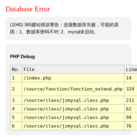
Database Error
(1040) 365建站错误警告：连接数据库失败，可能的原
因：1、数据库密码不对; 2、mysql未启动。
PHP Debug
No.
File
Line
1
/index.php
14
2
/source/function/function_extend.php
324
3
/source/class/jzmysql.class.php
211
4
/source/class/jzmysql.class.php
62
5
/source/class/jzmysql.class.php
94
6
/source/class/jzmysql.class.php
76