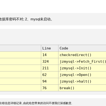
据库密码不对; 2、mysql未启动。
Line
Code
14
checkredirect()
324
jzmysql->Fetch_First(
211
jzmysql->Init()
62
jzmysql->Open()
94
jzmysql->halt()
76
break()
出错信息详细记录, 由此给您带来的访问不便我们深感歉意.