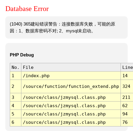
Database Error
(1040) 365建站错误警告：连接数据库失败，可能的原
因：1、数据库密码不对; 2、mysql未启动。
PHP Debug
No.
File
Line
1
/index.php
14
2
/source/function/function_extend.php
324
3
/source/class/jzmysql.class.php
211
4
/source/class/jzmysql.class.php
62
5
/source/class/jzmysql.class.php
94
6
/source/class/jzmysql.class.php
76