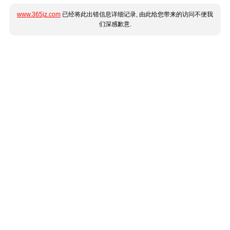
www.365jz.com
已经将此出错信息详细记录, 由此给您带来的访问不便我
们深感歉意.