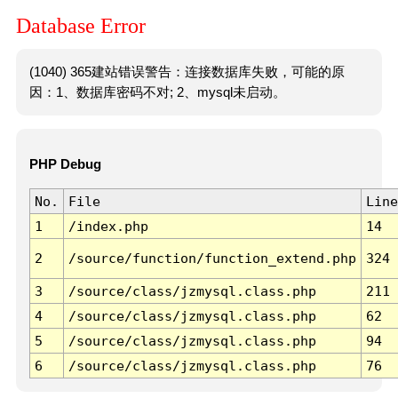
Database Error
(1040) 365建站错误警告：连接数据库失败，可能的原
因：1、数据库密码不对; 2、mysql未启动。
PHP Debug
No.
File
Line
1
/index.php
14
2
/source/function/function_extend.php
324
3
/source/class/jzmysql.class.php
211
4
/source/class/jzmysql.class.php
62
5
/source/class/jzmysql.class.php
94
6
/source/class/jzmysql.class.php
76