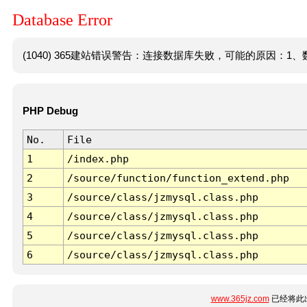
Database Error
(1040) 365建站错误警告：连接数据库失败，可能的原因：1、数
PHP Debug
No.
File
1
/index.php
2
/source/function/function_extend.php
3
/source/class/jzmysql.class.php
4
/source/class/jzmysql.class.php
5
/source/class/jzmysql.class.php
6
/source/class/jzmysql.class.php
www.365jz.com
已经将此