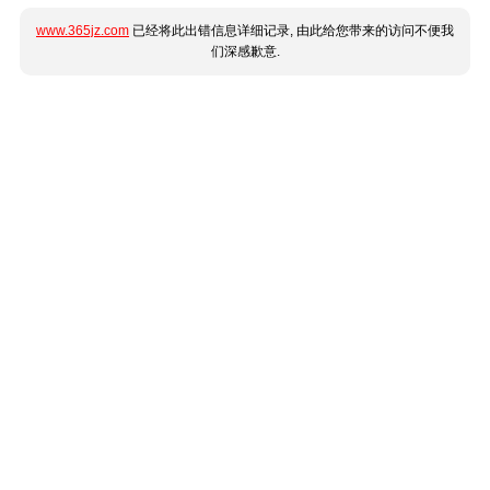
www.365jz.com
已经将此出错信息详细记录, 由此给您带来的访问不便我
们深感歉意.