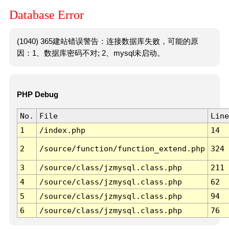
Database Error
(1040) 365建站错误警告：连接数据库失败，可能的原
因：1、数据库密码不对; 2、mysql未启动。
PHP Debug
No.
File
Line
1
/index.php
14
2
/source/function/function_extend.php
324
3
/source/class/jzmysql.class.php
211
4
/source/class/jzmysql.class.php
62
5
/source/class/jzmysql.class.php
94
6
/source/class/jzmysql.class.php
76