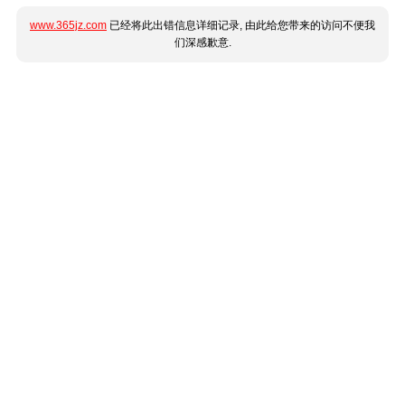
www.365jz.com
已经将此出错信息详细记录, 由此给您带来的访问不便我
们深感歉意.