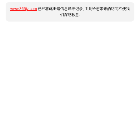
www.365jz.com
已经将此出错信息详细记录, 由此给您带来的访问不便我
们深感歉意.