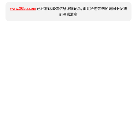
www.365jz.com
已经将此出错信息详细记录, 由此给您带来的访问不便我
们深感歉意.