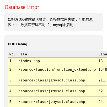
Database Error
(1040) 365建站错误警告：连接数据库失败，可能的原
因：1、数据库密码不对; 2、mysql未启动。
PHP Debug
No.
File
Line
1
/index.php
13
2
/source/function/function_extend.php
1548
3
/source/class/jzmysql.class.php
211
4
/source/class/jzmysql.class.php
62
5
/source/class/jzmysql.class.php
94