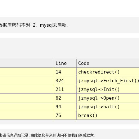
据库密码不对; 2、mysql未启动。
Line
Code
14
checkredirect()
324
jzmysql->Fetch_First(
211
jzmysql->Init()
62
jzmysql->Open()
94
jzmysql->halt()
76
break()
出错信息详细记录, 由此给您带来的访问不便我们深感歉意.