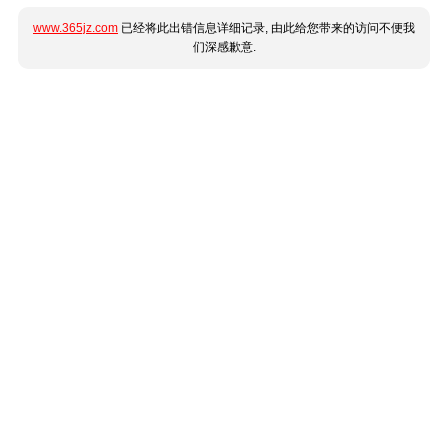
www.365jz.com
已经将此出错信息详细记录, 由此给您带来的访问不便我
们深感歉意.