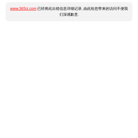
www.365jz.com
已经将此出错信息详细记录, 由此给您带来的访问不便我
们深感歉意.