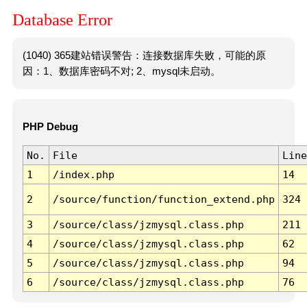
Database Error
(1040) 365建站错误警告：连接数据库失败，可能的原
因：1、数据库密码不对; 2、mysql未启动。
PHP Debug
No.
File
Line
1
/index.php
14
2
/source/function/function_extend.php
324
3
/source/class/jzmysql.class.php
211
4
/source/class/jzmysql.class.php
62
5
/source/class/jzmysql.class.php
94
6
/source/class/jzmysql.class.php
76