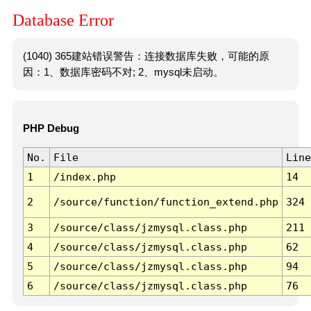
Database Error
(1040) 365建站错误警告：连接数据库失败，可能的原
因：1、数据库密码不对; 2、mysql未启动。
PHP Debug
No.
File
Line
1
/index.php
14
2
/source/function/function_extend.php
324
3
/source/class/jzmysql.class.php
211
4
/source/class/jzmysql.class.php
62
5
/source/class/jzmysql.class.php
94
6
/source/class/jzmysql.class.php
76