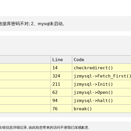
据库密码不对; 2、mysql未启动。
Line
Code
14
checkredirect()
324
jzmysql->Fetch_First(
211
jzmysql->Init()
62
jzmysql->Open()
94
jzmysql->halt()
76
break()
出错信息详细记录, 由此给您带来的访问不便我们深感歉意.