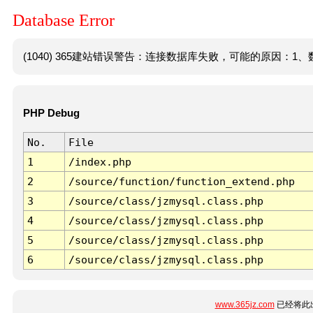
Database Error
(1040) 365建站错误警告：连接数据库失败，可能的原因：1、数
PHP Debug
No.
File
1
/index.php
2
/source/function/function_extend.php
3
/source/class/jzmysql.class.php
4
/source/class/jzmysql.class.php
5
/source/class/jzmysql.class.php
6
/source/class/jzmysql.class.php
www.365jz.com
已经将此